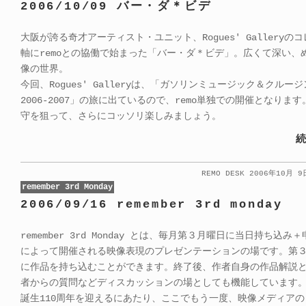
2006/10/09 バー・ダ＊ビデ
大阪が誇る奇才アーティスト・ユニット、Rogues' Galleryの
軸にremoとの協働で始まった「バー・ダ＊ビデ」。広くて深い、
像の世界。
今回、Rogues' Galleryは、「ガソリンミュージック＆クルー
2006-2007」の旅に出ているので、remo単独での開催となりま
守を狙って、さらにコッソリ楽しみましょう。
続
REMO DESK 2006年10月 
remember 3rd Monday
2006/09/16 remember 3rd monday
remember 3rd Monday とは、毎月第３月曜日に当日持ち込み
によって開催される映像表現のプレゼンテーションの場です。第
に作品を持ち込むことができます。終了後、作者自身の作品解説
者からの質問などディスカッションの場としても機能しています
誕生110周年を迎えるにあたり、ここでもう一度、映像メディア