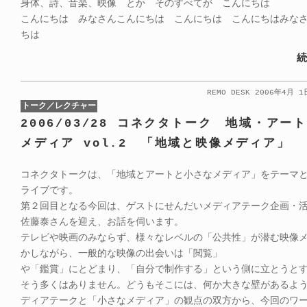
身体、詩、音楽、映像 とか そのすべてが こんにちは
こんにちは みなさんこんにちは こんにちは こんにちはみな
ちは
続
REMO DESK 2006年4月 
トーク／レクチャー
2006/03/28 コネクタトーク 地域・アー
メディア vol.2 「地域と映像メディア」
コネクタトークは、「地域とアートと小さなメディア」をテーマ
ライブです。
第２回目となる今回は、ゲストにせんだいメディアテーク企画・
佐藤泰さんを迎え、お話を伺います。
テレビや映画のみならず、様々なレベルの「公共性」が潜む映像
かしながら、一般的な映像の出会いは「閲覧」
や「鑑賞」にとどまり、「自分で制作する」という側に立とうと
そう多くはありません。どうもそこには、何か大きな壁があるよ
ディアテークと「小さなメディア」の観点の双方から、今回のワ