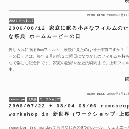
続
REMO DESK 2006年8月1
AHA! Project
2006/08/12 家庭に眠る小さなフィルムの
な祭典 ホームムービーの日
押し入れに眠る8mmフィルム、最後に見たのは何十年前ですか？
ーの日」とは、毎年８月の第２土曜日になつかしのフィルムを持
なで楽しむ記念日です。家庭の記録や歴史的瞬間まで、上映フィ
中。
続
REMO DESK 2006年8月1
remoscope
上映会
ワークショップ
2006/07/22 + 08/04-08/06 remosco
workshop in 新世界（ワークショップ+上
remember 3rd mondayでもおなじみの6つのルール、リュミエ