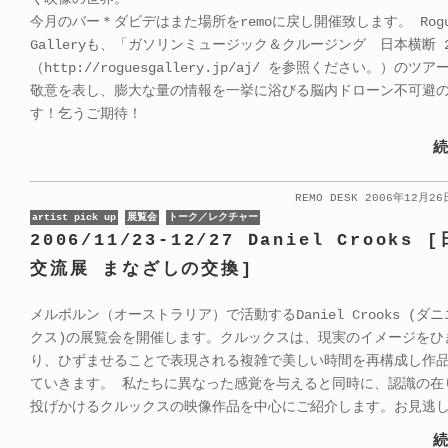
今月のバー＊ダビデはまた場所をremoに戻し開催致します。 Rogu
Galleryも、「ガソリンミュージック＆クルージング 日本横断 20
（http://roguesgallery.jp/aj/ を参照ください。）のツ
敬意を表し、膨大な量の情報を一挙に浴びる脳内ドローン不可避
す！乞うご期待！
続
REMO DESK 2006年12月2
artist pick up
展覧会
トーク／レクチャー
2006/11/23-12/27 Daniel Crooks
交流展 まなざしの交換]
メルボルン（オーストラリア）で活動するDaniel Crooks (ダ
クス)の展覧会を開催します。クルックスは、現実のイメージをひ
り、ひずませることで表現される複雑で美しい時間を再構成し作
ていきます。 私たちに異なった感覚を与えると同時に、認識の在
投げかけるクルックスの映像作品を中心にご紹介します。お見逃
続