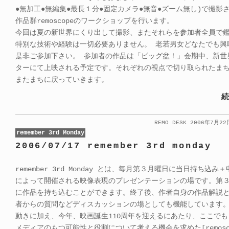
●無加工●無編集●最長１分●固定カメラ●無音●ズーム無し)で撮影
作品群remoscopeのワークショップを行います。
今回は夏の新世界にくり出して撮影、またそれらを参加者全員で
特別な技術や経験は一切必要ありません。 老若男女どなたでも興
是非ご参加下さい。 参加者の作品は「ビッグ盆！」会期中、新世
ターにて上映される予定です。それぞれの視点で切り取られたま
またまちに戻っていきます。
続
REMO DESK 2006年7月2
remember 3rd Monday
2006/07/17 remember 3rd monday
remember 3rd Monday とは、毎月第３月曜日に当日持ち込み
によって開催される映像表現のプレゼンテーションの場です。第
に作品を持ち込むことができます。終了後、作者自身の作品解説
者からの質問などディスカッションの場としても機能しています
動きに加え、今年、映画誕生110周年を迎えるにあたり、ここで
メディアのもつ可能性と役割について考える機会を求めた[remosc