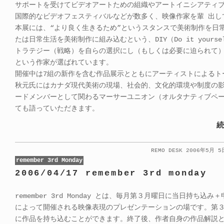
サポートを受けてビデオアートための組織やアートイニシアティ
国際的なビデオフェスティバルなどが数多く、映像作家を輩 出し
本展には、“より良く生きるため”というスタンスで美術制作を日
たは日常生活を美術制作に組み込むという、DIY（Do it yours
トラテジー（戦略）を自らの選択にし（もしくは必要に迫られて
という作家が選ばれています。
開催中は7組の新作を含む作品展示とともにアーティストによるト
秋元氏にはカナダ現代美術の現場、社会的、文化的環境や制度の影
ードメンバーとして関わるマーサーユニオン（オルタナティブペ
ても語っていただきます。
続
REMO DESK 2006年5月 
remember 3rd Monday
2006/04/17 remember 3rd monday
remember 3rd Monday とは、毎月第３月曜日に当日持ち込み
によって開催される映像表現のプレゼンテーションの場です。第
に作品を持ち込むことができます。終了後、作者自身の作品解説