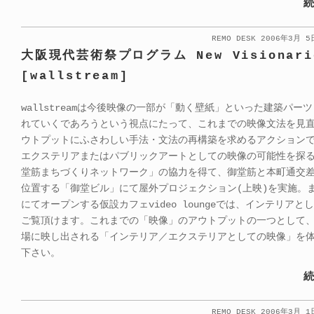
続
REMO DESK 2006年3月 
大阪現代芸術祭プログラム New Visionari
[wallstream]
wallstreamは今後映像の一部が「動く壁紙」といった建築パー
れていくであろうという視点にたって、これまでの映像文法を見直
ウトプットにふさわしい手法・文法の再構築を求めるアクション
エクステリアまたはパブリックアートとしての映像の可能性を探
堂筋まちづくりネットワーク」の協力を得て、御堂筋と本町通交
位置する「御堂ビル」にて屋外プロジェクション(上映)を実施。また
にてオープンする仮設カフェvideo loungeでは、インテリアと
ご覧頂けます。これまでの「映像」のアウトプットの一つとして
場に映し出される「インテリア／エクステリアとしての映像」を
下さい。
続
REMO DESK 2006年3月 