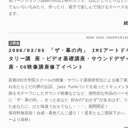
他ワークショップ講師の作品上映やカフェ、ねんどしりとりなど
てもいろいろみたり、作ったり、親子で楽しんで頂けるスペース
ます。
続
REMO DESK 2006年3月1
上映会
2006/03/05 「ザ・幕の内」 IMIアート
タリー講 座・ビデオ基礎講座・サウンドデザ
座・CG映像講座修了イベント
彩都IMI大学院スクールの映像・サウンド講座研究生による修了
れ出たらくだの夢のお話、jazz funkバンドを追ったドキュメン
路をモチーフにしたサウンド映像などなど、個性的な作品のハー
に「ザ・幕の内」。きっとあなた 好みの”おかず”があるはず。
たあなたに、ひと味違うおもてなし・・・。期間限定！
保存料無添加！合成・着色てんこ盛り！！是非ともご賞味下さい
ーより抜粋）