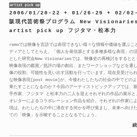
artist pick up
2006/01/20-22 + 01/26-29 + 02/02
阪現代芸術祭プログラム New Visionarie
artist pick up フジタマ・松本力
remoでは映像を言語では表現できない様々な情報や価値を運ぶこ
ディアとしてとらえ、「個人を発信源とする多種多様な表現」の
とした研究会New Visionariesでは、映像史の再検討をすると
映像表現の鑑賞／批評の場の創出、またワークショップなどを通
像の役割、可能性を見い出す活動を行っています。現在見受けら
な映像表現[post movie]が、今後わたしたちの社会の中でどの
果たすことになるのか？今回のアーティストピックアップでは、
手作家、フジタマ と松本力の二人を迎えそれぞれの作品の展示と
オレターによるコラボレーション作品を紹介。それぞれの作家に
現は、わたしたちの中に潜在する何かを呼び覚まし、未来へ向け
ての「映像」を示唆することとなるでしょう。
続