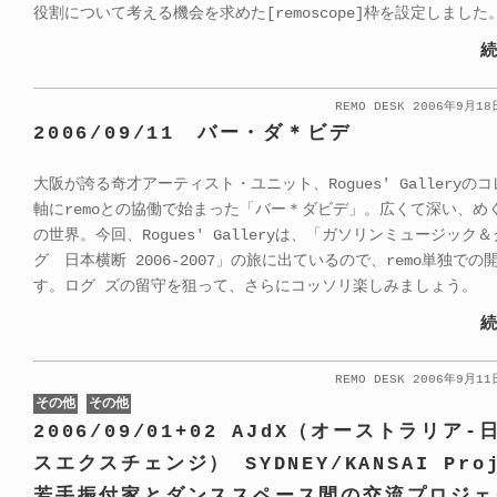
役割について考える機会を求めた[remoscope]枠を設定しました
続
REMO DESK 2006年9月1
2006/09/11 バー・ダ＊ビデ
大阪が誇る奇才アーティスト・ユニット、Rogues' Galleryの
軸にremoとの協働で始まった「バー＊ダビデ」。広くて深い、め
の世界。今回、Rogues' Galleryは、「ガソリンミュージック
グ 日本横断 2006-2007」の旅に出ているので、remo単独で
す。ログ ズの留守を狙って、さらにコッソリ楽しみましょう。
続
REMO DESK 2006年9月1
その他
その他
2006/09/01+02 AJdX（オーストラリア
スエクスチェンジ） SYDNEY/KANSAI Proj
若手振付家とダンススペース間の交流プロジェ