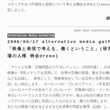
メディアのもつ可能性と役割について考える機会を求めた[remosc
定しました。
続
REMO DESK 2006年6月1
Alternative Media Gathering
2006/06/17 alternative media gat
「映像と表現で考える、働くということ」(研
場の人権 例会@remo)
「アートと仕事・労働問題のコラボレーション（共同作業）」の
映像や 市民メディアを活用して、仕事や労働の現場、働き方や働
などを記録し、 表現として、情報発信をしている日本と世界の実
品）をご紹介します。 ヨーロッパの「プレカリアート」（不安定
（ユーロメーデーや反ＷＴＯ のパレード、労働者の語り・インタ
本のレイバーフェスタでの３分間ビデオや、個人が自分の働き方
ってデジカメに記録し作品にしたものなどを、幾つか視聴します。
分たちの職場で起きるさまざまな出来事や問題を整理（記録）し、