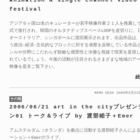
animation & single channel video
festival
アジア６ヶ国12名のキュレーターが若手映像作家２１人を推薦し
式で進行され、韓国のオルタナティブスペースLOOPを皮切りに、
オーストラリア、シンガポールに巡回展示されます。出品作品は
う政治-経済-文化的なブロックに対する省察を反映している作品
ンルや分野にこだわらず鋭敏な感受性と冷徹な視線で現実を直視
れているでしょう。今後の活動が注目されるさまざまな地域のアー
映像を是非ご覧下さい。
続
REMO DESK 2006年6月2
その他
2006/06/21 art in the cityプレ
ン01 トーク＆ライブ by 渡部睦子＋Emer
アムステルダム（オランダ）を拠点に活動する渡部睦子さんによ
ーション＋Emerのライブ。