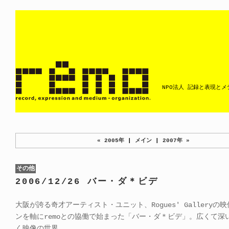
NPO法人 記録と表現と
« 2005年
|
メイン
|
2007年 »
その他
2006/12/26 バー・ダ＊ビデ
大阪が誇る奇才アーティスト・ユニット、Rogues' Galleryの
ンを軸にremoとの協働で始まった「バー・ダ＊ビデ」。広くて深
く映像の世界。