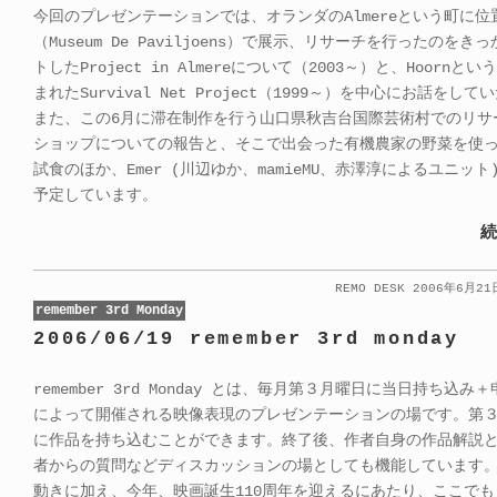
今回のプレゼンテーションでは、オランダのAlmereという町に位
（Museum De Paviljoens）で展示、リサーチを行ったのをき
トしたProject in Almereについて（2003～）と、Hoornと
まれたSurvival Net Project（1999～）を中心にお話をし
また、この6月に滞在制作を行う山口県秋吉台国際芸術村でのリサ
ショップについての報告と、そこで出会った有機農家の野菜を使
試食のほか、Emer (川辺ゆか、mamieMU、赤澤淳によるユニット
予定しています。
続
REMO DESK 2006年6月2
remember 3rd Monday
2006/06/19 remember 3rd monday
remember 3rd Monday とは、毎月第３月曜日に当日持ち込み
によって開催される映像表現のプレゼンテーションの場です。第
に作品を持ち込むことができます。終了後、作者自身の作品解説
者からの質問などディスカッションの場としても機能しています
動きに加え、今年、映画誕生110周年を迎えるにあたり、ここで