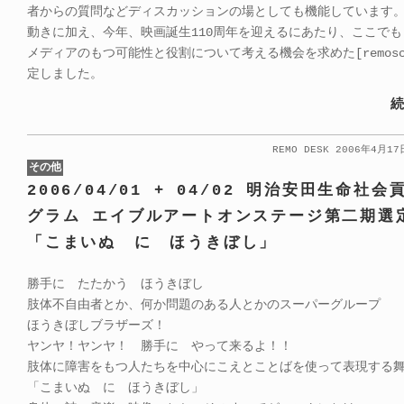
者からの質問などディスカッションの場としても機能しています
動きに加え、今年、映画誕生110周年を迎えるにあたり、ここで
メディアのもつ可能性と役割について考える機会を求めた[remosc
定しました。
続
REMO DESK 2006年4月1
その他
2006/04/01 + 04/02 明治安田生命社
グラム エイブルアートオンステージ第二期選
「こまいぬ に ほうきぼし」
勝手に たたかう ほうきぼし
肢体不自由者とか、何か問題のある人とかのスーパーグループ
ほうきぼしブラザーズ！
ヤンヤ！ヤンヤ！ 勝手に やって来るよ！！
肢体に障害をもつ人たちを中心にこえとことばを使って表現する
「こまいぬ に ほうきぼし」