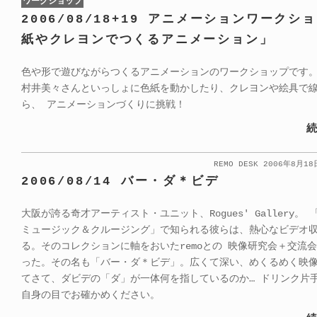
ワークショップ
2006/08/18+19 アニメーションワークシ
紙やクレヨンでつくるアニメーション」
色や形で遊びながらつくるアニメーションのワークショップです
村井美々さんといっしょに色紙を動かしたり、クレヨンや絵具で
ら、 アニメーションづくりに挑戦！
続
REMO DESK 2006年8月1
2006/08/14 バー・ダ＊ビデ
大阪が誇る奇才アーティスト・ユニット、Rogues' Gallery。
ミュージック＆クルージング」で知られる彼らは、熱心なビデオ
る。そのコレクションに軸をおいたremoとの 映像研究会＋交流
った。その名も「バー・ダ＊ビデ」。広くて深い、めくるめく映
てさて、ダビデの「ダ」が一体何を指しているのか… ドリンク片
自身の目でお確かめください。