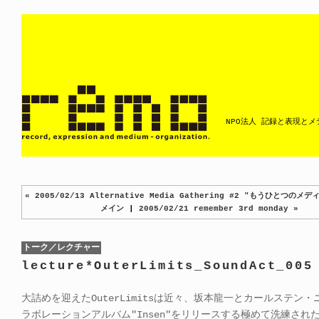
NPO法人 記録と表現と
« 2005/02/13 Alternative Media Gathering #2 "もうひとつのメ
メイン
|
2005/02/21 remember 3rd monday »
トーク／レクチャー
lecture*OuterLimits_SoundAct_005
大詰めを迎えたOuterLimitsは近々、坂本龍一とカールステン
ラボレーションアルバム"Insen"をリリースする極めて洗練され