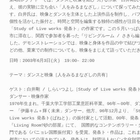
第4回レクチャーでは、ダンスと映像を結びつける作家・白井剛氏
え、彼の実験に立ち会い「人をみるまなざし」について探ってみ
す。白井氏は、映像とダンスを主体とした上演作品を制作し、パ
個性を活かした振付と、時間と空間を編集する独特の感性が注目
「Study of Live works 発条ト」の作家です。この５月いっ
市に滞在し、関西で参加者を募った『リビングルーム / さきら
した。デモンストレーションでは、映像と身体を作品の中で結び
どの他、栗東での制作についても、映像をまじえて語っていただ
日時：2003年6月3日(火) 19:00- 22:00
テーマ：ダンスと映像［人をみるまなざしの共有］
ゲスト：白井剛 / しらいつよし［Study of Live works 発
ダンサー・映像作家
1976年生まれ。千葉大学工学部工業意匠科卒業。96年～00年、
ー 「伊藤キム＋輝く未来」ダンサー。他方、96年12月より、「Stu
Live works 発条ト(ばねと)」の振付家として活動。00年、発
『Living Room?砂の部屋』にて、 国際的なコンテンポラリー
門である《バニョレ国際振付賞》を受賞。発条ト・作品は、これま
都市において公演されている。発条トは、財団法人セゾン文化財