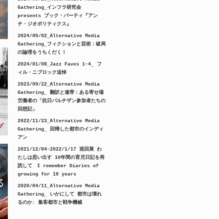
Gathering_インフラ研究会
presents ブック・パーティ『アン
チ・ジオポリティクス』
2024/05/02_Alternative Media
Gathering_フィクションと芸術：破局
の論理をうちくだく！
2024/01/08_Jazz Faves 1-4_ フ
ィル・ニブロック追悼
2023/09/22_Alternative Media
Gathering_ 翻訳と連帯：ある寄せ場
労働者の「抗日パルチザン参加者たちの
回想記」
2022/11/23_Alternative Media
Gathering_ 回帰した都市のインディ
アン
2021/12/04-2022/1/17 巡回展 わ
たしは思い出す 10年間の育児日記を再
読して I remember Diaries of
growing for 10 years
2020/04/11_Alternative Media
Gathering_ いかにして 都市は壊れ
るのか: 集客都市と戦争機械