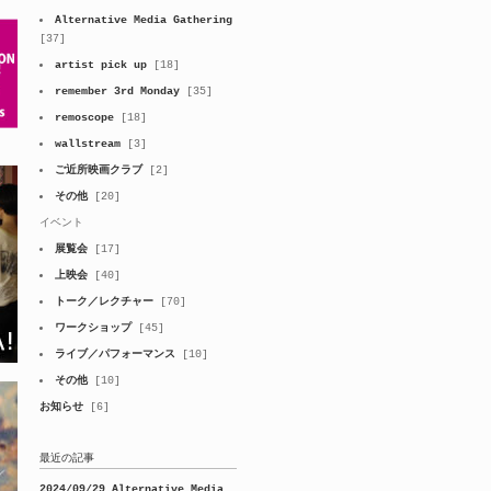
Alternative Media Gathering
[37]
artist pick up
[18]
remember 3rd Monday
[35]
remoscope
[18]
wallstream
[3]
ご近所映画クラブ
[2]
その他
[20]
イベント
展覧会
[17]
上映会
[40]
トーク／レクチャー
[70]
ワークショップ
[45]
ライブ／パフォーマンス
[10]
その他
[10]
お知らせ
[6]
最近の記事
2024/09/29_Alternative Media