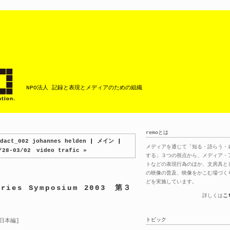
NPO法人 記録と表現とメディアのための組織
remoとは
dact_002 johannes helden
|
メイン
|
メディアを通じて「知る・語らう・
/28-03/02 video trafic »
する」３つの視点から、メディア・
トなどの表現行為のほか、文房具と
の映像の普及、映像をかこむ場づく
どを実施しています。
aries Symposium 2003 第３
詳しくは
こ
トピック
日本編]