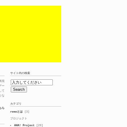
サイト内の検索
表現
アー
して
りな
カテゴリ
ちら
remoとは
[3]
プロジェクト
AHA! Project
[29]