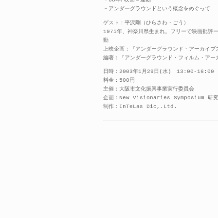
－68年/映画＝運動
－アンダーグラウンドという概念をめぐって
ゲスト：平沢剛（ひらさわ・ごう）
1975年、神奈川県生まれ。フリーで映画批評
動
上映企画：『アンダーグラウンド・アーカイブス 
編著：『アンダーグラウンド・フィルム・アー
日時：2003年1月29日(水) 13:00-16:00
料金：500円
主催：大阪市文化振興事業実行委員会
企画：New Visionaries Symposiu
制作：InTeLas Dic,.Ltd.